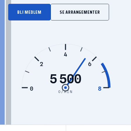
BLI MEDLEM
SE ARRANGEMENTER
4
2
6
5 500
0
8
O/MIN