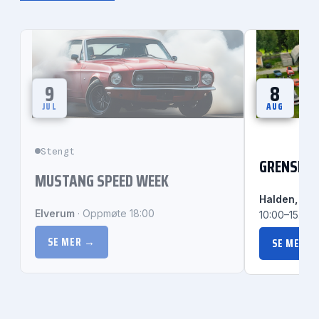
9
8
JUL
AUG
Stengt
GRENSETR
MUSTANG SPEED WEEK
Halden, Pla
Elverum
· Oppmøte 18:00
10:00–15.00
SE MER →
SE MER 